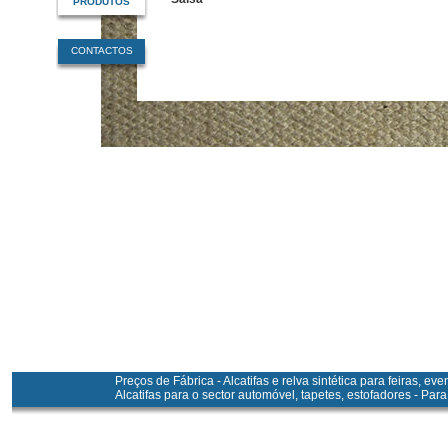
PRODUTOS
CONTACTOS
Preços de Fábrica - Alcatifas e relva sintética para feiras, ev
Alcatifas para o sector automóvel, tapetes, estofadores - Pa