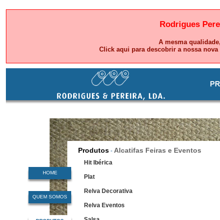
Rodrigues Pere
A mesma qualidade,
Click aqui para descobrir a nossa nova
Produtos
Alcatifas Feiras e Eventos
-
Hit Ibérica
HOME
Plat
Relva Decorativa
QUEM SOMOS
Relva Eventos
Salsa